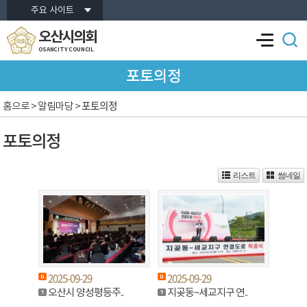
본문바로가기
주요 사이트
오산시의회
OSANCITY COUNCIL
포토의정
포토의정
홈으로
> 알림마당 >
포토의정
리스트
썸네일
2025-09-29
2025-09-29
오산시 양성평등주..
지곶동~세교지구 연..