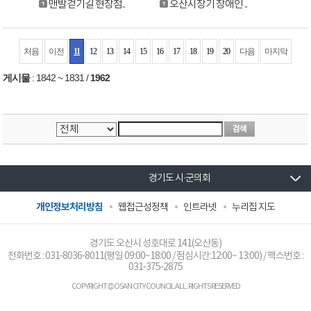
맨발걷기길 현장점..
오산시장기 장애인 ..
처음
이전
11
12
13
14
15
16
17
18
19
20
다음
마지막
게시물
:
1842 ~ 1831
/
1962
경기도 시·군의회
개인정보처리방침
웹접근성정책
인트라넷
누리집 지도
경기도 오산시 성호대로 141(오산동)
전화번호 :
031-8036-8011
(평일 09:00~18:00 / 점심시간:12:00~ 13:00) / 팩스번호 :
031-375-2875
COPYRIGHT © OSAN CITY COUNCIL ALL. RIGHTS RESERVED