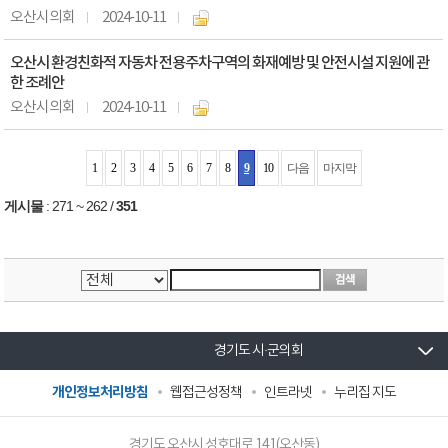
오산시의회
2024-10-11
오산시 환경친화적 자동차 전용주차구역의 화재예방 및 안전시설 지원에 관
한 조례안
오산시의회
2024-10-11
1
2
3
4
5
6
7
8
9
10
다음
마지막
게시물
:
271 ~ 262
/
351
경기도 시·군의회
개인정보처리방침
웹접근성정책
인트라넷
누리집 지도
경기도 오산시 성호대로 141(오산동)