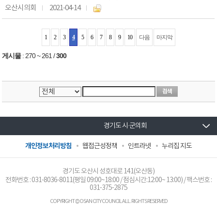
오산시의회
2021-04-14
1
2
3
4
5
6
7
8
9
10
다음
마지막
게시물
:
270 ~ 261
/
300
경기도 시·군의회
개인정보처리방침
웹접근성정책
인트라넷
누리집 지도
경기도 오산시 성호대로 141(오산동)
전화번호 :
031-8036-8011
(평일 09:00~18:00 / 점심시간:12:00~ 13:00) / 팩스번호 :
031-375-2875
COPYRIGHT © OSAN CITY COUNCIL ALL. RIGHTS RESERVED