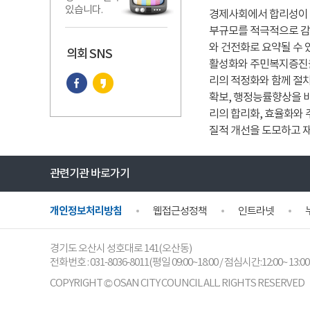
있습니다.
경제사회에서 합리성이 
부규모를 적극적으로 감량
와 건전화로 요약될 수
의회 SNS
활성화와 주민복지증진을
리의 적정화와 함께 절
확보, 행정능률향상을 
리의 합리화, 효율화와
질적 개선을 도모하고 
관련기관 바로가기
개인정보처리방침
웹접근성정책
인트라넷
경기도 오산시 성호대로 141(오산동)
전화번호 :
031-8036-8011
(평일 09:00~18:00 / 점심시간:12:00~ 13:00
COPYRIGHT © OSAN CITY COUNCIL ALL. RIGHTS RESERVED