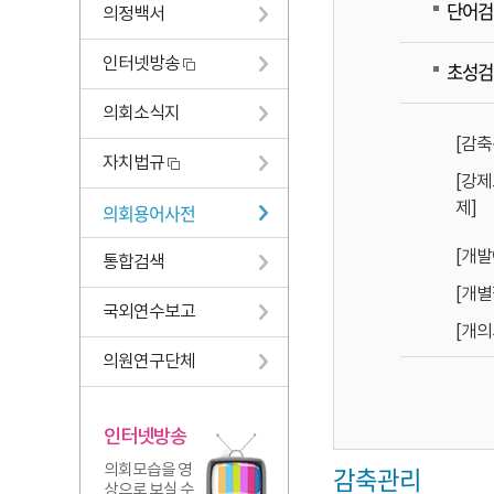
단어검
의정백서
인터넷방송
초성검
의회소식지
[감축
자치법규
[강
제]
의회용어사전
[개발
통합검색
[개별
국외연수보고
[개의
의원연구단체
인터넷방송
의회모습을 영
감축관리
상으로 보실 수