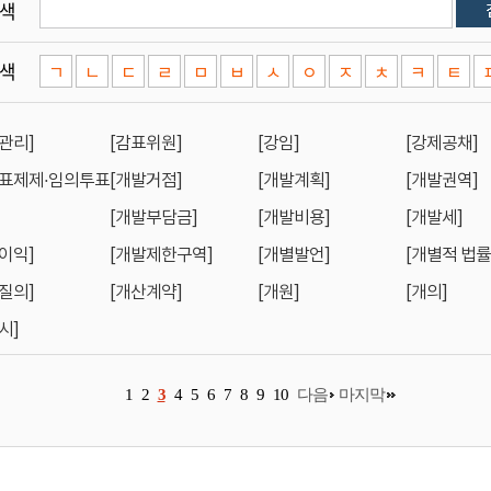
색
색
ㄱ
ㄴ
ㄷ
ㄹ
ㅁ
ㅂ
ㅅ
ㅇ
ㅈ
ㅊ
ㅋ
ㅌ
관리]
[감표위원]
[강임]
[강제공채]
제표제제·임의투표
[개발거점]
[개발계획]
[개발권역]
[개발부담금]
[개발비용]
[개발세]
이익]
[개발제한구역]
[개별발언]
[개별적 법률
질의]
[개산계약]
[개원]
[개의]
시]
1
2
3
4
5
6
7
8
9
10
다음
마지막