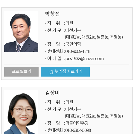
박창선
직 위
: 의원
선 거 구
: 나선거구
(대원1동, 대원2동, 남촌동, 초평동)
정 당
: 국민의힘
휴대전화
: 010-9009-1241
이 메 일
: pcs1938@naver.com
프로필보기
누리집 바로가기
김상미
직 위
: 의원
선 거 구
: 나선거구
(대원1동, 대원2동, 남촌동, 초평동)
정 당
: 더불어민주당
휴대전화
: 010-6304-5098