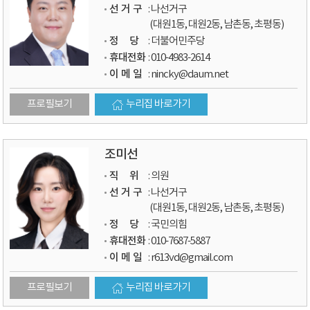
선 거 구
: 나선거구
(대원1동, 대원2동, 남촌동, 초평동)
정 당
: 더불어민주당
휴대전화
: 010-4983-2614
이 메 일
: nincky@daum.net
프로필보기
누리집 바로가기
조미선
직 위
: 의원
선 거 구
: 나선거구
(대원1동, 대원2동, 남촌동, 초평동)
정 당
: 국민의힘
휴대전화
: 010-7687-5887
이 메 일
: r613vd@gmail.com
프로필보기
누리집 바로가기