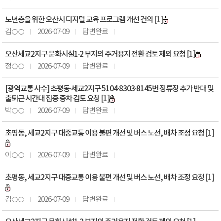
노년층을 위한 오산시 디지털 교육 프로그램 개선 건의
[1]
김○○
2026-07-09
답변완료
오산세교2지구 문화시설1·2 부지의 주거용지 전환 검토 제외 요청
[1]
정○○
2026-07-09
답변완료
[광역교통 사수] 초평동·세교2지구 5104·8303·8145번 정류장 추가 반대 및
출퇴근 시간대 집중 증차 검토 요청
[1]
박○○
2026-07-09
답변완료
초평동, 세교2지구 대중교통 이용 불편 개선 및 버스 노선, 배차 조정 요청
[1]
이○○
2026-07-09
답변완료
초평동, 세교2지구 대중교통 이용 불편 개선 및 버스 노선, 배차 조정 요청
[1]
김○○
2026-07-09
답변완료