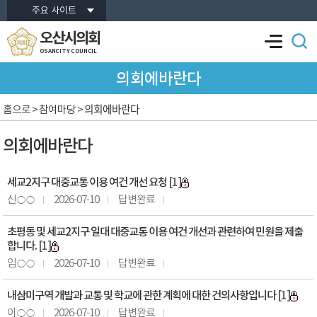
본문바로가기
주요 사이트
오산시의회
OSANCITY COUNCIL
의회에바란다
의회에바란다
홈으로
> 참여마당 >
의회에바란다
세교2지구 대중교통 이용 여건 개선 요청
[1]
신○○
2026-07-10
답변완료
초평동 및 세교2지구 일대 대중교통 이용 여건 개선과 관련하여 민원을 제출
합니다.
[1]
임○○
2026-07-10
답변완료
내삼미구역 개발과 교통 및 학교에 관한 계획에 대한 건의사항입니다
[1]
이○○
2026-07-10
답변완료