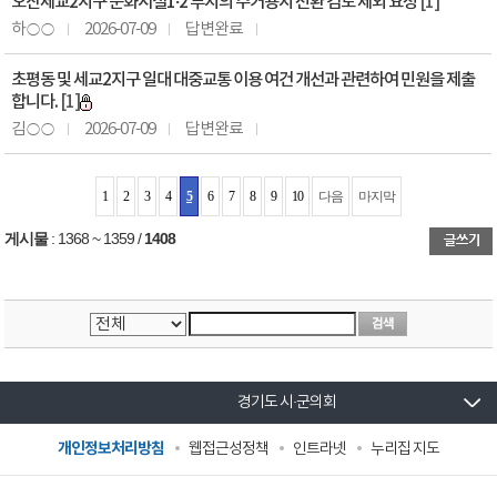
오산세교2지구 문화시설1·2 부지의 주거용지 전환 검토 제외 요청
[1]
하○○
2026-07-09
답변완료
초평동 및 세교2지구 일대 대중교통 이용 여건 개선과 관련하여 민원을 제출
합니다.
[1]
김○○
2026-07-09
답변완료
1
2
3
4
5
6
7
8
9
10
다음
마지막
게시물
:
1368 ~ 1359
/
1408
경기도 시·군의회
개인정보처리방침
웹접근성정책
인트라넷
누리집 지도