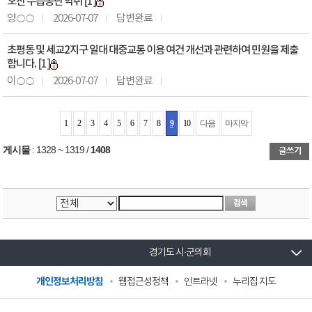
오산 누읍공단 악취
[1]
양○○
2026-07-07
답변완료
초평동 및 세교2지구 일대 대중교통 이용 여건 개선과 관련하여 민원을 제출
합니다.
[1]
이○○
2026-07-07
답변완료
1
2
3
4
5
6
7
8
9
10
다음
마지막
게시물
:
1328 ~ 1319
/
1408
경기도 시·군의회
개인정보처리방침
웹접근성정책
인트라넷
누리집 지도