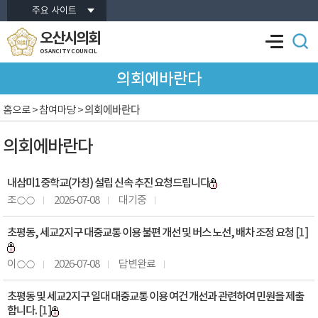
본문바로가기
주요 사이트
오산시의회
OSANCITY COUNCIL
의회에바란다
의회에바란다
홈으로
> 참여마당 >
의회에바란다
내삼미1중학교(가칭) 설립 신속 추진 요청드립니다
조○○
2026-07-08
대기중
초평동, 세교2지구 대중교통 이용 불편 개선 및 버스 노선, 배차 조정 요청
[1]
이○○
2026-07-08
답변완료
초평동 및 세교2지구 일대 대중교통 이용 여건 개선과 관련하여 민원을 제출
합니다.
[1]