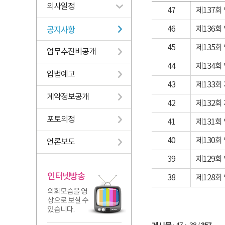
의사일정
47
제137회
공지사항
46
제136회
45
제135회
업무추진비공개
44
제134회
입법예고
43
제133회
계약정보공개
42
제132회
포토의정
41
제131회
40
제130회
언론보도
39
제129회
인터넷방송
38
제128회
의회모습을 영
상으로 보실 수
있습니다.